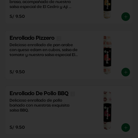
brasa, acompañado de nuestra 
salsa especial de El Cedro y Ají 
Criollo, junto con una contundente 
S/ 9.50
papa dorada.
Enrollado Pizzero
Delicioso enrollado de pan arabe 
con queso edam en cubos, salsa de 
tomate y nuestra salsa especial El 
Cedro con un toque perfecto de 
orégano.
S/ 9.50
Enrollado De Pollo BBQ
Delicioso enrollado de pollo 
bañado con nuestras exquisita 
salsa BBQ.
S/ 9.50