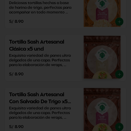
Deliciosas tortillas hechas a base 
de harina de trigo, perfectas para 
acompañar en todo momento 
sacandote de apuros con su 
S/ 8.90
versatilidad y practicidad.
Tortilla Sash Artesanal
Clásica x5 und
Exquisita variedad de panes ultra 
delgados de una capa. Perfectos 
para la elaboración de wraps, 
pizzas y enrollados caseros.
S/ 8.90
Tortilla Sash Artesanal
Con Salvado De Trigo x5
und
Exquisita variedad de panes ultra 
delgados de una capa. Perfectos 
para la elaboración de wraps, 
pizzas y enrollados caseros.
S/ 8.90