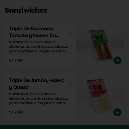
Sandwiches
Triple De Espinaca
Tomate y Huevo En
Pan Integral
Nuestros deliciosos triples 
elaborados con la receta clásica, 
pero dándole el toque de sabor 
único de El Cedro.
S/ 7.90
Triple De Jamón, Huevo
y Queso
Nuestros deliciosos triples 
elaborados con la receta clásica, 
pero dándole el toque de sabor 
único de El Cedro.
S/ 7.90