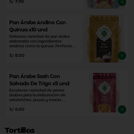
S/ 7.90
Pan Árabe Andino Con
Quinua x10 und
Deliciosa variedad de pan árabe 
elaborado con ingredientes 
andinos como la quinua. Perfecto 
para disfrutar una merienda con 
S/ 8.00
un sabor tradicional.
Pan Árabe Sash Con
Salvado De Trigo x5 und
Excelente variedad de panes 
árabes para la elaboración de 
sándwiches, pizzas y snacks 
caseros. Perfectos para disfrutar 
S/ 6.00
entre familia y amigos.
Tortillas