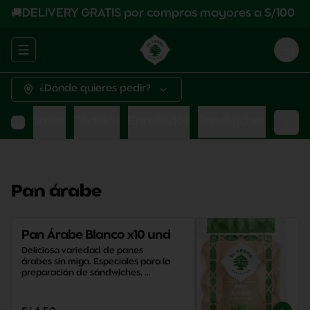
🚚DELIVERY GRATIS por compras mayores a S/100
Abrir menu de navegación
Logi
¿Dónde quieres pedir?
Pan árabe
Tortillas
Enrollados
Sandwiches
Pan árabe
Pan Árabe Blanco x10 und
Deliciosa variedad de panes 
árabes sin miga. Especiales para la 
preparación de sándwiches, 
aperitivos y snacks saludables.