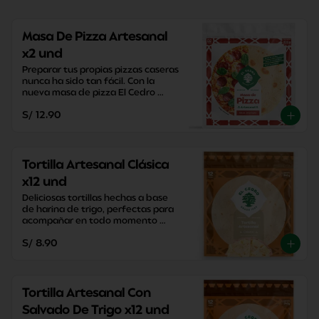
Masa De Pizza Artesanal
x2 und
Preparar tus propias pizzas caseras 
nunca ha sido tan fácil. Con la 
nueva masa de pizza El Cedro 
podrás disfrutar de tus pizzas en 
S/ 12.90
20 minutos.
Tortilla Artesanal Clásica
x12 und
Deliciosas tortillas hechas a base 
de harina de trigo, perfectas para 
acompañar en todo momento 
sacandote de apuros con su 
S/ 8.90
versatilidad y practicidad.
Tortilla Artesanal Con
Salvado De Trigo x12 und