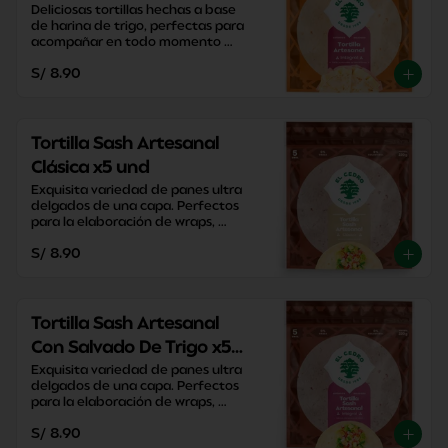
Deliciosas tortillas hechas a base 
de harina de trigo, perfectas para 
acompañar en todo momento 
sacandote de apuros con su 
S/ 8.90
versatilidad y practicidad.
Tortilla Sash Artesanal
Clásica x5 und
Exquisita variedad de panes ultra 
delgados de una capa. Perfectos 
para la elaboración de wraps, 
pizzas y enrollados caseros.
S/ 8.90
Tortilla Sash Artesanal
Con Salvado De Trigo x5
und
Exquisita variedad de panes ultra 
delgados de una capa. Perfectos 
para la elaboración de wraps, 
pizzas y enrollados caseros.
S/ 8.90