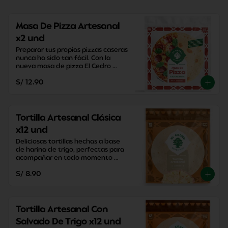
Masa De Pizza Artesanal
x2 und
Preparar tus propias pizzas caseras 
nunca ha sido tan fácil. Con la 
nueva masa de pizza El Cedro 
podrás disfrutar de tus pizzas en 
S/ 12.90
20 minutos.
Tortilla Artesanal Clásica
x12 und
Deliciosas tortillas hechas a base 
de harina de trigo, perfectas para 
acompañar en todo momento 
sacandote de apuros con su 
S/ 8.90
versatilidad y practicidad.
Tortilla Artesanal Con
Salvado De Trigo x12 und