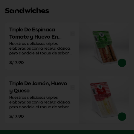
Sandwiches
Triple De Espinaca
Tomate y Huevo En
Pan Integral
Nuestros deliciosos triples 
elaborados con la receta clásica, 
pero dándole el toque de sabor 
único de El Cedro.
S/ 7.90
Triple De Jamón, Huevo
y Queso
Nuestros deliciosos triples 
elaborados con la receta clásica, 
pero dándole el toque de sabor 
único de El Cedro.
S/ 7.90