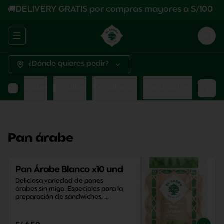
🚚DELIVERY GRATIS por compras mayores a S/100
Abrir menu de navegación
Logi
¿Dónde quieres pedir?
Pan árabe
Tortillas
Enrollados
Sandwiches
Pan árabe
Pan Árabe Blanco x10 und
Deliciosa variedad de panes 
árabes sin miga. Especiales para la 
preparación de sándwiches, 
aperitivos y snacks saludables.