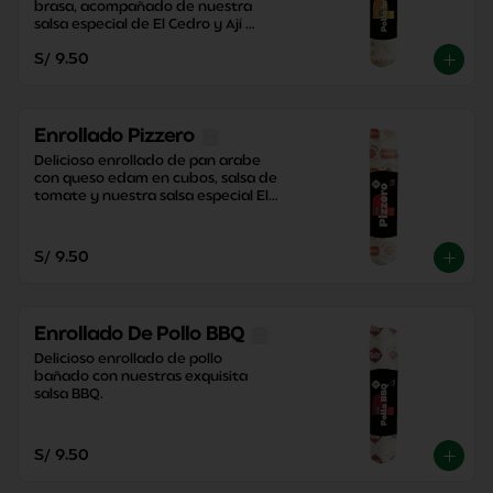
brasa, acompañado de nuestra 
salsa especial de El Cedro y Ají 
Criollo, junto con una contundente 
S/ 9.50
papa dorada.
Enrollado Pizzero
Delicioso enrollado de pan arabe 
con queso edam en cubos, salsa de 
tomate y nuestra salsa especial El 
Cedro con un toque perfecto de 
orégano.
S/ 9.50
Enrollado De Pollo BBQ
Delicioso enrollado de pollo 
bañado con nuestras exquisita 
salsa BBQ.
S/ 9.50