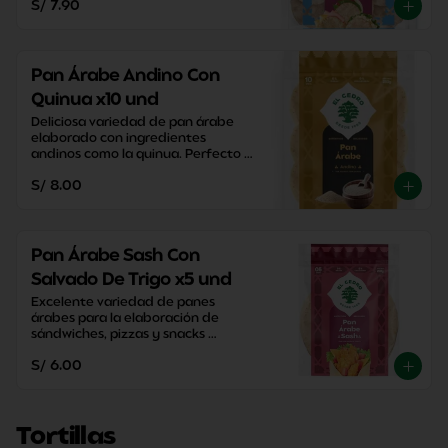
S/ 7.90
Pan Árabe Andino Con
Quinua x10 und
Deliciosa variedad de pan árabe 
elaborado con ingredientes 
andinos como la quinua. Perfecto 
para disfrutar una merienda con 
S/ 8.00
un sabor tradicional.
Pan Árabe Sash Con
Salvado De Trigo x5 und
Excelente variedad de panes 
árabes para la elaboración de 
sándwiches, pizzas y snacks 
caseros. Perfectos para disfrutar 
S/ 6.00
entre familia y amigos.
Tortillas