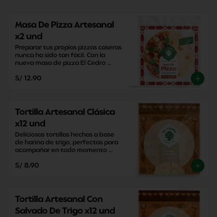
Masa De Pizza Artesanal
x2 und
Preparar tus propias pizzas caseras 
nunca ha sido tan fácil. Con la 
nueva masa de pizza El Cedro 
podrás disfrutar de tus pizzas en 
S/ 12.90
20 minutos.
Tortilla Artesanal Clásica
x12 und
Deliciosas tortillas hechas a base 
de harina de trigo, perfectas para 
acompañar en todo momento 
sacandote de apuros con su 
S/ 8.90
versatilidad y practicidad.
Tortilla Artesanal Con
Salvado De Trigo x12 und