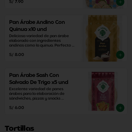
S/ 7.90
Pan Árabe Andino Con
Quinua x10 und
Deliciosa variedad de pan árabe 
elaborado con ingredientes 
andinos como la quinua. Perfecto 
para disfrutar una merienda con 
S/ 8.00
un sabor tradicional.
Pan Árabe Sash Con
Salvado De Trigo x5 und
Excelente variedad de panes 
árabes para la elaboración de 
sándwiches, pizzas y snacks 
caseros. Perfectos para disfrutar 
S/ 6.00
entre familia y amigos.
Tortillas