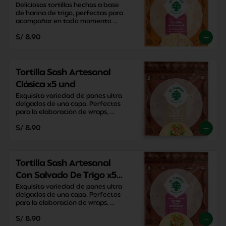
Deliciosas tortillas hechas a base 
de harina de trigo, perfectas para 
acompañar en todo momento 
sacandote de apuros con su 
S/ 8.90
versatilidad y practicidad.
Tortilla Sash Artesanal
Clásica x5 und
Exquisita variedad de panes ultra 
delgados de una capa. Perfectos 
para la elaboración de wraps, 
pizzas y enrollados caseros.
S/ 8.90
Tortilla Sash Artesanal
Con Salvado De Trigo x5
und
Exquisita variedad de panes ultra 
delgados de una capa. Perfectos 
para la elaboración de wraps, 
pizzas y enrollados caseros.
S/ 8.90