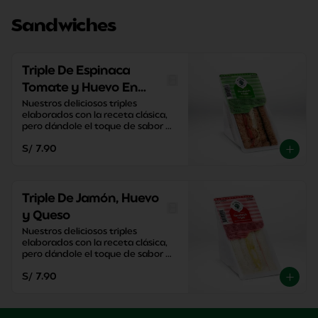
Sandwiches
Triple De Espinaca
Tomate y Huevo En
Pan Integral
Nuestros deliciosos triples 
elaborados con la receta clásica, 
pero dándole el toque de sabor 
único de El Cedro.
S/ 7.90
Triple De Jamón, Huevo
y Queso
Nuestros deliciosos triples 
elaborados con la receta clásica, 
pero dándole el toque de sabor 
único de El Cedro.
S/ 7.90