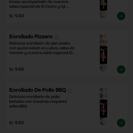
brasa, acompañado de nuestra 
salsa especial de El Cedro y Ají 
Criollo, junto con una contundente 
S/ 9.50
papa dorada.
Enrollado Pizzero
Delicioso enrollado de pan arabe 
con queso edam en cubos, salsa de 
tomate y nuestra salsa especial El 
Cedro con un toque perfecto de 
orégano.
S/ 9.50
Enrollado De Pollo BBQ
Delicioso enrollado de pollo 
bañado con nuestras exquisita 
salsa BBQ.
S/ 9.50