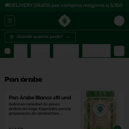
🚚DELIVERY GRATIS por compras mayores a S/100
Abrir menu de navegación
Logi
¿Dónde quieres pedir?
Pan árabe
Tortillas
Enrollados
Sandwiches
Pan árabe
Pan Árabe Blanco x10 und
Deliciosa variedad de panes 
árabes sin miga. Especiales para la 
preparación de sándwiches, 
aperitivos y snacks saludables.