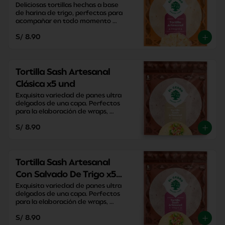
Deliciosas tortillas hechas a base 
de harina de trigo, perfectas para 
acompañar en todo momento 
sacandote de apuros con su 
S/ 8.90
versatilidad y practicidad.
Tortilla Sash Artesanal
Clásica x5 und
Exquisita variedad de panes ultra 
delgados de una capa. Perfectos 
para la elaboración de wraps, 
pizzas y enrollados caseros.
S/ 8.90
Tortilla Sash Artesanal
Con Salvado De Trigo x5
und
Exquisita variedad de panes ultra 
delgados de una capa. Perfectos 
para la elaboración de wraps, 
pizzas y enrollados caseros.
S/ 8.90