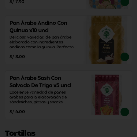
S/ 7.90
Pan Árabe Andino Con
Quinua x10 und
Deliciosa variedad de pan árabe 
elaborado con ingredientes 
andinos como la quinua. Perfecto 
para disfrutar una merienda con 
S/ 8.00
un sabor tradicional.
Pan Árabe Sash Con
Salvado De Trigo x5 und
Excelente variedad de panes 
árabes para la elaboración de 
sándwiches, pizzas y snacks 
caseros. Perfectos para disfrutar 
S/ 6.00
entre familia y amigos.
Tortillas