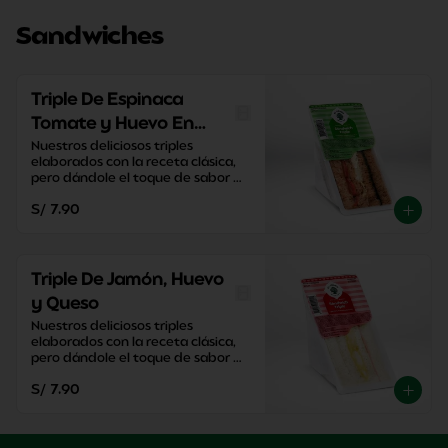
Sandwiches
Triple De Espinaca
Tomate y Huevo En
Pan Integral
Nuestros deliciosos triples 
elaborados con la receta clásica, 
pero dándole el toque de sabor 
único de El Cedro.
S/ 7.90
Triple De Jamón, Huevo
y Queso
Nuestros deliciosos triples 
elaborados con la receta clásica, 
pero dándole el toque de sabor 
único de El Cedro.
S/ 7.90