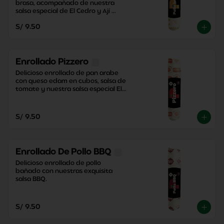
brasa, acompañado de nuestra 
salsa especial de El Cedro y Ají 
Criollo, junto con una contundente 
S/ 9.50
papa dorada.
Enrollado Pizzero
Delicioso enrollado de pan arabe 
con queso edam en cubos, salsa de 
tomate y nuestra salsa especial El 
Cedro con un toque perfecto de 
orégano.
S/ 9.50
Enrollado De Pollo BBQ
Delicioso enrollado de pollo 
bañado con nuestras exquisita 
salsa BBQ.
S/ 9.50