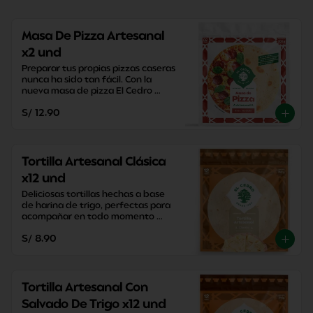
Masa De Pizza Artesanal
x2 und
Preparar tus propias pizzas caseras 
nunca ha sido tan fácil. Con la 
nueva masa de pizza El Cedro 
podrás disfrutar de tus pizzas en 
S/ 12.90
20 minutos.
Tortilla Artesanal Clásica
x12 und
Deliciosas tortillas hechas a base 
de harina de trigo, perfectas para 
acompañar en todo momento 
sacandote de apuros con su 
S/ 8.90
versatilidad y practicidad.
Tortilla Artesanal Con
Salvado De Trigo x12 und