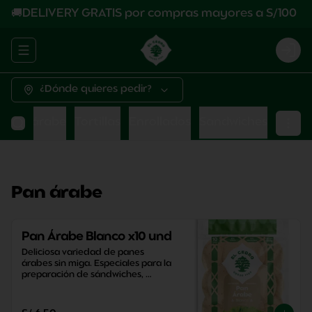
🚚DELIVERY GRATIS por compras mayores a S/100
Abrir menu de navegación
Logi
¿Dónde quieres pedir?
Pan árabe
Tortillas
Enrollados
Sandwiches
Pan árabe
Pan Árabe Blanco x10 und
Deliciosa variedad de panes 
árabes sin miga. Especiales para la 
preparación de sándwiches, 
aperitivos y snacks saludables.