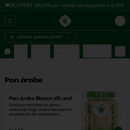
🚚DELIVERY GRATIS por compras mayores a S/100
Abrir menu de navegación
Logi
¿Dónde quieres pedir?
Pan árabe
Tortillas
Enrollados
Sandwiches
Pan árabe
Pan Árabe Blanco x10 und
Deliciosa variedad de panes 
árabes sin miga. Especiales para la 
preparación de sándwiches, 
aperitivos y snacks saludables.