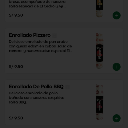
brasa, acompañado de nuestra 
salsa especial de El Cedro y Ají 
Criollo, junto con una contundente 
S/ 9.50
papa dorada.
Enrollado Pizzero
Delicioso enrollado de pan arabe 
con queso edam en cubos, salsa de 
tomate y nuestra salsa especial El 
Cedro con un toque perfecto de 
orégano.
S/ 9.50
Enrollado De Pollo BBQ
Delicioso enrollado de pollo 
bañado con nuestras exquisita 
salsa BBQ.
S/ 9.50