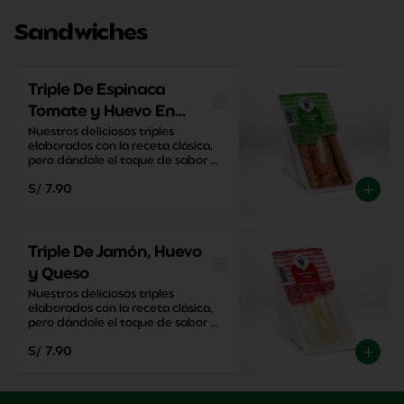
Sandwiches
Triple De Espinaca
Tomate y Huevo En
Pan Integral
Nuestros deliciosos triples 
elaborados con la receta clásica, 
pero dándole el toque de sabor 
único de El Cedro.
S/ 7.90
Triple De Jamón, Huevo
y Queso
Nuestros deliciosos triples 
elaborados con la receta clásica, 
pero dándole el toque de sabor 
único de El Cedro.
S/ 7.90