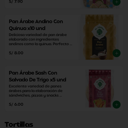
S/ 7.90
Pan Árabe Andino Con
Quinua x10 und
Deliciosa variedad de pan árabe 
elaborado con ingredientes 
andinos como la quinua. Perfecto 
para disfrutar una merienda con 
S/ 8.00
un sabor tradicional.
Pan Árabe Sash Con
Salvado De Trigo x5 und
Excelente variedad de panes 
árabes para la elaboración de 
sándwiches, pizzas y snacks 
caseros. Perfectos para disfrutar 
S/ 6.00
entre familia y amigos.
Tortillas