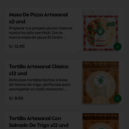
Masa De Pizza Artesanal
x2 und
Preparar tus propias pizzas caseras 
nunca ha sido tan fácil. Con la 
nueva masa de pizza El Cedro 
podrás disfrutar de tus pizzas en 
S/ 12.90
20 minutos.
Tortilla Artesanal Clásica
x12 und
Deliciosas tortillas hechas a base 
de harina de trigo, perfectas para 
acompañar en todo momento 
sacandote de apuros con su 
S/ 8.90
versatilidad y practicidad.
Tortilla Artesanal Con
Salvado De Trigo x12 und