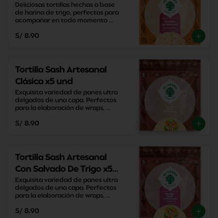
Deliciosas tortillas hechas a base 
de harina de trigo, perfectas para 
acompañar en todo momento 
sacandote de apuros con su 
S/ 8.90
versatilidad y practicidad.
Tortilla Sash Artesanal
Clásica x5 und
Exquisita variedad de panes ultra 
delgados de una capa. Perfectos 
para la elaboración de wraps, 
pizzas y enrollados caseros.
S/ 8.90
Tortilla Sash Artesanal
Con Salvado De Trigo x5
und
Exquisita variedad de panes ultra 
delgados de una capa. Perfectos 
para la elaboración de wraps, 
pizzas y enrollados caseros.
S/ 8.90