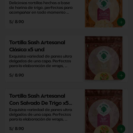
Deliciosas tortillas hechas a base 
de harina de trigo, perfectas para 
acompañar en todo momento 
sacandote de apuros con su 
S/ 8.90
versatilidad y practicidad.
Tortilla Sash Artesanal
Clásica x5 und
Exquisita variedad de panes ultra 
delgados de una capa. Perfectos 
para la elaboración de wraps, 
pizzas y enrollados caseros.
S/ 8.90
Tortilla Sash Artesanal
Con Salvado De Trigo x5
und
Exquisita variedad de panes ultra 
delgados de una capa. Perfectos 
para la elaboración de wraps, 
pizzas y enrollados caseros.
S/ 8.90