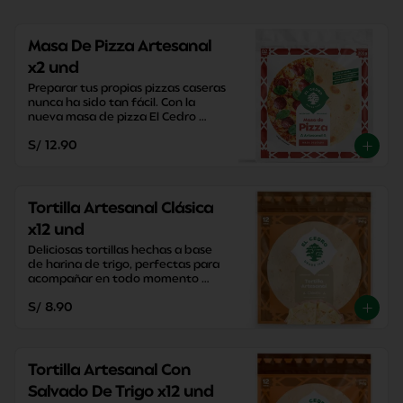
Masa De Pizza Artesanal
x2 und
Preparar tus propias pizzas caseras 
nunca ha sido tan fácil. Con la 
nueva masa de pizza El Cedro 
podrás disfrutar de tus pizzas en 
S/ 12.90
20 minutos.
Tortilla Artesanal Clásica
x12 und
Deliciosas tortillas hechas a base 
de harina de trigo, perfectas para 
acompañar en todo momento 
sacandote de apuros con su 
S/ 8.90
versatilidad y practicidad.
Tortilla Artesanal Con
Salvado De Trigo x12 und