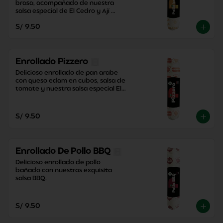
brasa, acompañado de nuestra 
salsa especial de El Cedro y Ají 
Criollo, junto con una contundente 
S/ 9.50
papa dorada.
Enrollado Pizzero
Delicioso enrollado de pan arabe 
con queso edam en cubos, salsa de 
tomate y nuestra salsa especial El 
Cedro con un toque perfecto de 
orégano.
S/ 9.50
Enrollado De Pollo BBQ
Delicioso enrollado de pollo 
bañado con nuestras exquisita 
salsa BBQ.
S/ 9.50