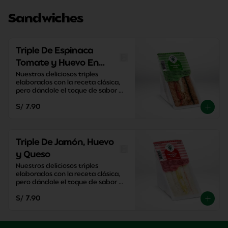
Sandwiches
Triple De Espinaca
Tomate y Huevo En
Pan Integral
Nuestros deliciosos triples 
elaborados con la receta clásica, 
pero dándole el toque de sabor 
único de El Cedro.
S/ 7.90
Triple De Jamón, Huevo
y Queso
Nuestros deliciosos triples 
elaborados con la receta clásica, 
pero dándole el toque de sabor 
único de El Cedro.
S/ 7.90