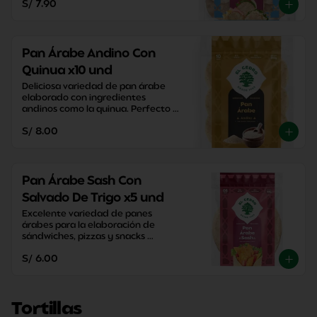
S/ 7.90
Pan Árabe Andino Con
Quinua x10 und
Deliciosa variedad de pan árabe 
elaborado con ingredientes 
andinos como la quinua. Perfecto 
para disfrutar una merienda con 
S/ 8.00
un sabor tradicional.
Pan Árabe Sash Con
Salvado De Trigo x5 und
Excelente variedad de panes 
árabes para la elaboración de 
sándwiches, pizzas y snacks 
caseros. Perfectos para disfrutar 
S/ 6.00
entre familia y amigos.
Tortillas