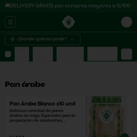
🚚DELIVERY GRATIS por compras mayores a S/100
Abrir menu de navegación
Logi
¿Dónde quieres pedir?
Pan árabe
Tortillas
Enrollados
Sandwiches
Pan árabe
Pan Árabe Blanco x10 und
Deliciosa variedad de panes 
árabes sin miga. Especiales para la 
preparación de sándwiches, 
aperitivos y snacks saludables.