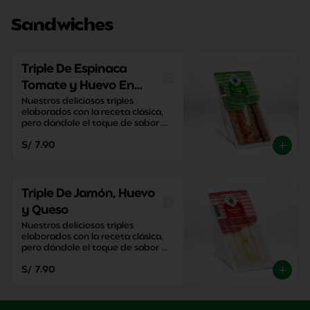
Sandwiches
Triple De Espinaca
Tomate y Huevo En
Pan Integral
Nuestros deliciosos triples 
elaborados con la receta clásica, 
pero dándole el toque de sabor 
único de El Cedro.
S/ 7.90
Triple De Jamón, Huevo
y Queso
Nuestros deliciosos triples 
elaborados con la receta clásica, 
pero dándole el toque de sabor 
único de El Cedro.
S/ 7.90