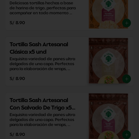
Deliciosas tortillas hechas a base 
de harina de trigo, perfectas para 
acompañar en todo momento 
sacandote de apuros con su 
S/ 8.90
versatilidad y practicidad.
Tortilla Sash Artesanal
Clásica x5 und
Exquisita variedad de panes ultra 
delgados de una capa. Perfectos 
para la elaboración de wraps, 
pizzas y enrollados caseros.
S/ 8.90
Tortilla Sash Artesanal
Con Salvado De Trigo x5
und
Exquisita variedad de panes ultra 
delgados de una capa. Perfectos 
para la elaboración de wraps, 
pizzas y enrollados caseros.
S/ 8.90