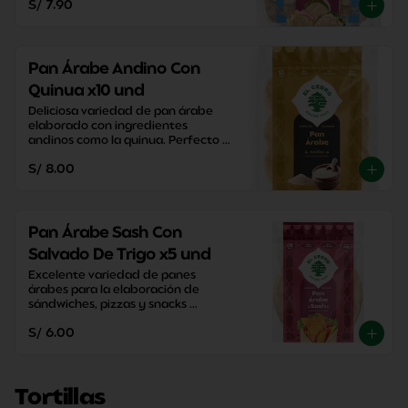
S/ 7.90
Pan Árabe Andino Con
Quinua x10 und
Deliciosa variedad de pan árabe 
elaborado con ingredientes 
andinos como la quinua. Perfecto 
para disfrutar una merienda con 
S/ 8.00
un sabor tradicional.
Pan Árabe Sash Con
Salvado De Trigo x5 und
Excelente variedad de panes 
árabes para la elaboración de 
sándwiches, pizzas y snacks 
caseros. Perfectos para disfrutar 
S/ 6.00
entre familia y amigos.
Tortillas