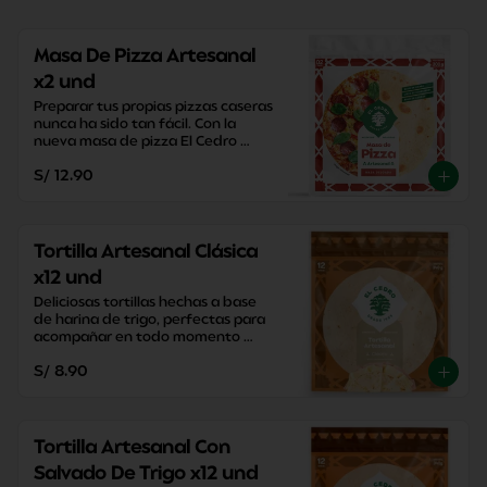
Masa De Pizza Artesanal
x2 und
Preparar tus propias pizzas caseras 
nunca ha sido tan fácil. Con la 
nueva masa de pizza El Cedro 
podrás disfrutar de tus pizzas en 
S/ 12.90
20 minutos.
Tortilla Artesanal Clásica
x12 und
Deliciosas tortillas hechas a base 
de harina de trigo, perfectas para 
acompañar en todo momento 
sacandote de apuros con su 
S/ 8.90
versatilidad y practicidad.
Tortilla Artesanal Con
Salvado De Trigo x12 und