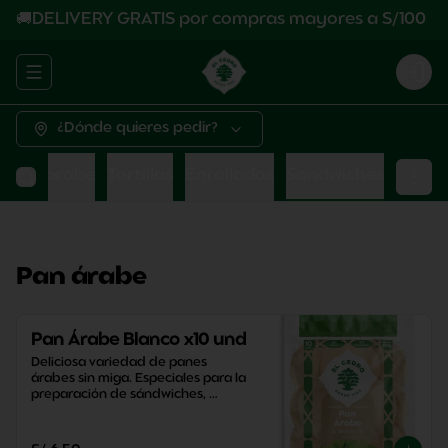
🚚DELIVERY GRATIS por compras mayores a S/100
Abrir menu de navegación
Logi
¿Dónde quieres pedir?
Pan árabe
Tortillas
Enrollados
Sandwiches
Pan árabe
Pan Árabe Blanco x10 und
Deliciosa variedad de panes 
árabes sin miga. Especiales para la 
preparación de sándwiches, 
aperitivos y snacks saludables.