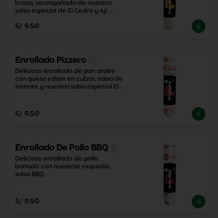
brasa, acompañado de nuestra 
salsa especial de El Cedro y Ají 
Criollo, junto con una contundente 
S/ 9.50
papa dorada.
Enrollado Pizzero
Delicioso enrollado de pan arabe 
con queso edam en cubos, salsa de 
tomate y nuestra salsa especial El 
Cedro con un toque perfecto de 
orégano.
S/ 9.50
Enrollado De Pollo BBQ
Delicioso enrollado de pollo 
bañado con nuestras exquisita 
salsa BBQ.
S/ 9.50