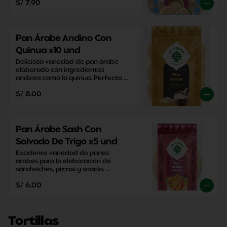
S/ 7.90
Pan Árabe Andino Con
Quinua x10 und
Deliciosa variedad de pan árabe 
elaborado con ingredientes 
andinos como la quinua. Perfecto 
para disfrutar una merienda con 
S/ 8.00
un sabor tradicional.
Pan Árabe Sash Con
Salvado De Trigo x5 und
Excelente variedad de panes 
árabes para la elaboración de 
sándwiches, pizzas y snacks 
caseros. Perfectos para disfrutar 
S/ 6.00
entre familia y amigos.
Tortillas