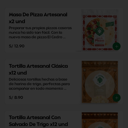
Masa De Pizza Artesanal
x2 und
Preparar tus propias pizzas caseras 
nunca ha sido tan fácil. Con la 
nueva masa de pizza El Cedro 
podrás disfrutar de tus pizzas en 
S/ 12.90
20 minutos.
Tortilla Artesanal Clásica
x12 und
Deliciosas tortillas hechas a base 
de harina de trigo, perfectas para 
acompañar en todo momento 
sacandote de apuros con su 
S/ 8.90
versatilidad y practicidad.
Tortilla Artesanal Con
Salvado De Trigo x12 und