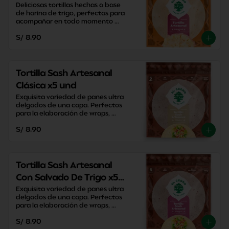
Deliciosas tortillas hechas a base 
de harina de trigo, perfectas para 
acompañar en todo momento 
sacandote de apuros con su 
S/ 8.90
versatilidad y practicidad.
Tortilla Sash Artesanal
Clásica x5 und
Exquisita variedad de panes ultra 
delgados de una capa. Perfectos 
para la elaboración de wraps, 
pizzas y enrollados caseros.
S/ 8.90
Tortilla Sash Artesanal
Con Salvado De Trigo x5
und
Exquisita variedad de panes ultra 
delgados de una capa. Perfectos 
para la elaboración de wraps, 
pizzas y enrollados caseros.
S/ 8.90