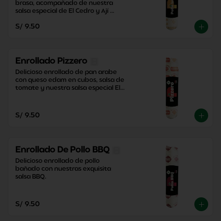
brasa, acompañado de nuestra 
salsa especial de El Cedro y Ají 
Criollo, junto con una contundente 
S/ 9.50
papa dorada.
Enrollado Pizzero
Delicioso enrollado de pan arabe 
con queso edam en cubos, salsa de 
tomate y nuestra salsa especial El 
Cedro con un toque perfecto de 
orégano.
S/ 9.50
Enrollado De Pollo BBQ
Delicioso enrollado de pollo 
bañado con nuestras exquisita 
salsa BBQ.
S/ 9.50