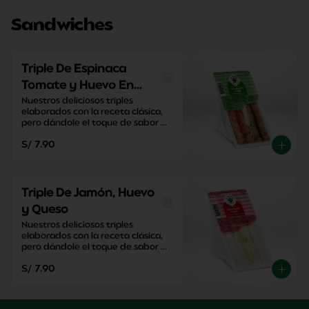
Sandwiches
Triple De Espinaca
Tomate y Huevo En
Pan Integral
Nuestros deliciosos triples 
elaborados con la receta clásica, 
pero dándole el toque de sabor 
único de El Cedro.
S/ 7.90
Triple De Jamón, Huevo
y Queso
Nuestros deliciosos triples 
elaborados con la receta clásica, 
pero dándole el toque de sabor 
único de El Cedro.
S/ 7.90