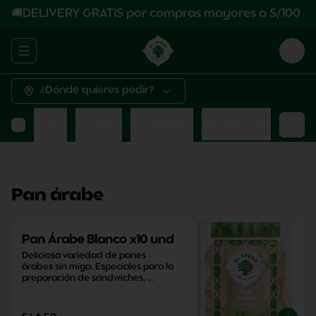
🚚DELIVERY GRATIS por compras mayores a S/100
Abrir menu de navegación
Logi
¿Dónde quieres pedir?
Pan árabe
Tortillas
Enrollados
Sandwiches
Pan árabe
Pan Árabe Blanco x10 und
Deliciosa variedad de panes 
árabes sin miga. Especiales para la 
preparación de sándwiches, 
aperitivos y snacks saludables.