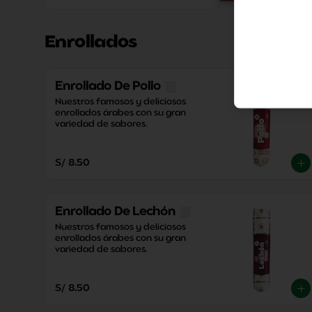
Enrollados
Enrollado De Pollo
Nuestros famosos y deliciosos 
enrollados árabes con su gran 
variedad de sabores.
S/ 8.50
Enrollado De Lechón
Nuestros famosos y deliciosos 
enrollados árabes con su gran 
variedad de sabores.
S/ 8.50