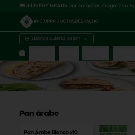
🚚DELIVERY GRATIS por compras mayores a S/
INICIO
PRODUCTOS
DESPACHO
¿Dónde quieres pedir?
Pan árabe
Tortillas
Enrollados
Sandwic
Pan árabe
Pan Árabe Blanco x10