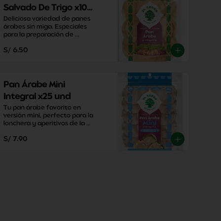
Salvado De Trigo x10
und
Deliciosa variedad de panes 
árabes sin miga. Especiales 
para la preparación de 
sándwiches, aperitivos y snacks 
S/ 6.50
saludables.
Pan Árabe Mini
Integral x25 und
Tu pan árabe favorito en 
versión mini, perfecto para la 
lonchera y aperitivos de la 
tarde, infaltables para la mesa!
S/ 7.90