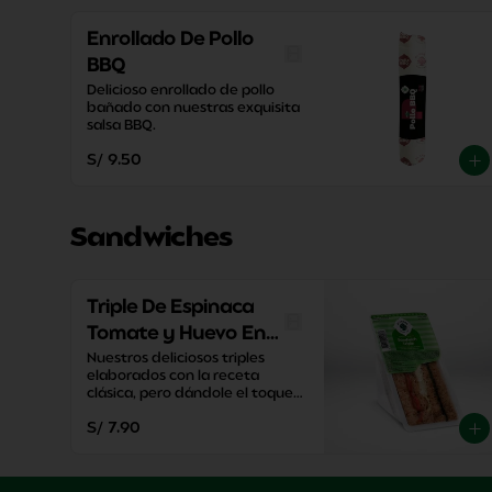
Enrollado De Pollo
BBQ
Delicioso enrollado de pollo 
bañado con nuestras exquisita 
salsa BBQ.
S/ 9.50
Sandwiches
Triple De Espinaca
Tomate y Huevo En
Pan Integral
Nuestros deliciosos triples 
elaborados con la receta 
clásica, pero dándole el toque 
de sabor único de El Cedro.
S/ 7.90