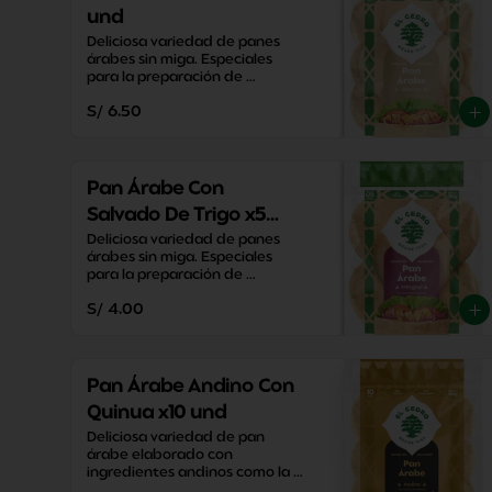
und
Deliciosa variedad de panes 
árabes sin miga. Especiales 
para la preparación de 
sándwiches, aperitivos y snacks 
S/ 6.50
saludables.
Pan Árabe Con
Salvado De Trigo x5
und
Deliciosa variedad de panes 
árabes sin miga. Especiales 
para la preparación de 
sándwiches, aperitivos y snacks 
S/ 4.00
saludables.
Pan Árabe Andino Con
Quinua x10 und
Deliciosa variedad de pan 
árabe elaborado con 
ingredientes andinos como la 
quinua. Perfecto para disfrutar 