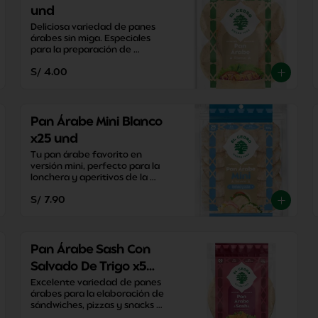
und
Deliciosa variedad de panes 
árabes sin miga. Especiales 
para la preparación de 
sándwiches, aperitivos y snacks 
S/ 4.00
saludables.
Pan Árabe Mini Blanco
x25 und
Tu pan árabe favorito en 
versión mini, perfecto para la 
lonchera y aperitivos de la 
tarde, infaltables para la mesa!
S/ 7.90
Pan Árabe Sash Con
Salvado De Trigo x5
und
Excelente variedad de panes 
árabes para la elaboración de 
sándwiches, pizzas y snacks 
caseros. Perfectos para 