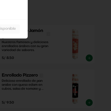
isponible
Enrollado De Jamón
y Queso
Nuestros famosos y deliciosos 
enrollados árabes con su gran 
variedad de sabores.
S/ 8.50
Enrollado Pizzero
Delicioso enrollado de pan 
arabe con queso edam en 
cubos, salsa de tomate y 
nuestra salsa especial El Cedro 
con un toque perfecto de 
orégano.
S/ 9.50